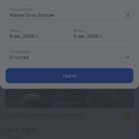
от 6 356 ₽
Направление
Малая Охта, Россия
за ночь
Заезд
Выезд
8 авг. 2026 г.
9 авг. 2026 г.
1 номер для
2 гостей
Найти
Loft78 Scandinavia Apartment
от 6 356 ₽
за ночь