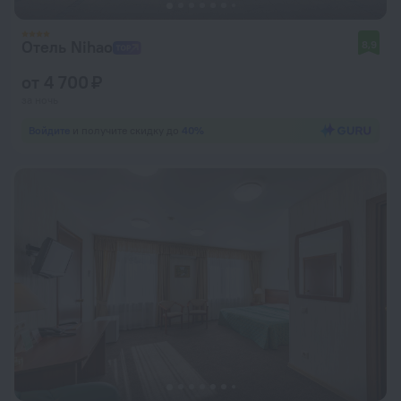
Отель Nihao
8,9
от 4 700 ₽
за ночь
Войдите
и получите скидку до
40%