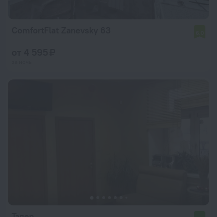
ComfortFlat Zanevsky 63
6,0
от 4 595 ₽
за ночь
Талер