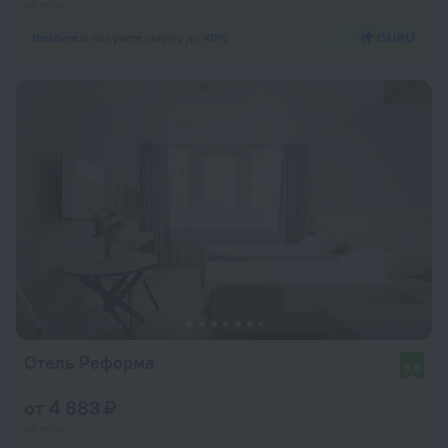
за ночь
Войдите
и получите скидку до
40%
Отель Реформа
9,6
от 4 883 ₽
за ночь