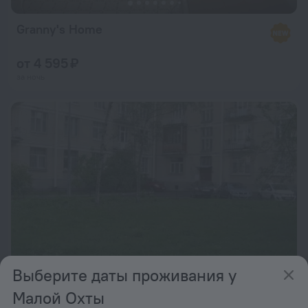
Granny's Home
от 4 595 ₽
за ночь
Выберите даты проживания у
Малой Охты
Mogol's Flat