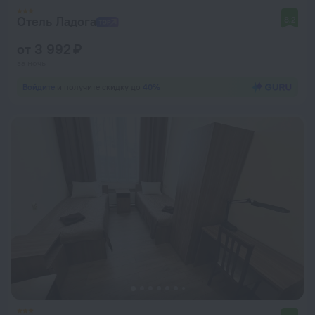
Отель Ладога
8,2
от 3 992 ₽
за ночь
Войдите
и получите скидку до
40%