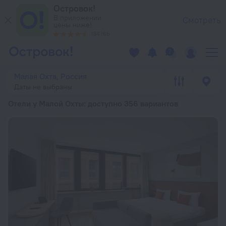
Отели у Малой Охты — забронировать гостиницу у Малой Охт
Островок!
В приложении
Смотреть
цены ниже!
134765
Малая Охта, Россия
Даты не выбраны
Отели у Малой Охты
: доступно 356 вариантов