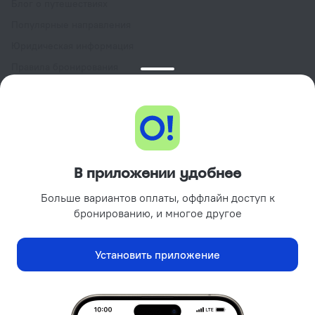
Блог о путешествиях
Популярные направления
Юридическая информация
Правила бронирования
Пользовательское соглашение сервиса
Ostrovok.ru
Программа лояльности GURU
Подарочные сертификаты
Партнёрам
В приложении удобнее
Объектам размещения
Больше вариантов оплаты, оффлайн доступ к
Турагентствам
бронированию, и многое другое
Корпоративным клиентам
Поиск отелей на вашем сайте
Установить приложение
Рекламодателям
Реклама и PR