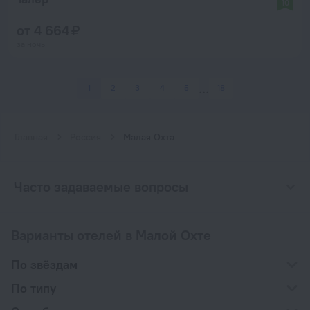
10
от 4 664 ₽
за ночь
1
2
3
4
5
18
Главная
Россия
Малая Охта
Часто задаваемые вопросы
Варианты отелей в Малой Охте
По звёздам
По типу