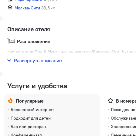
Москва-Сити
39,5 км
Описание отеля
Расположение
«Бутик-отель Мёд & Маяк» расположен во Фрязино. Этот бутик-о
Собор Василия Блаженного.
Развернуть описание
Услуги и удобства
Популярные
В номер
Бесплатный интернет
Люкс для н
Подходит для детей
Обслуживан
Бар или ресторан
Холодильни
Конференц-зал
Семейные н