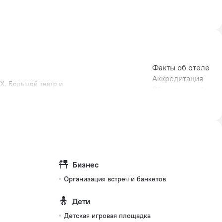
Факты об отеле
Аккредитация
НХ, Большой театр и
Объект прошёл
классификацию
Реестровая
запись:
С502024011404
Тип розетки
Европейская
Бизнес
220 В / 50 Гц
Организация встреч и банкетов
Европейская
Дети
(с
Детская игровая площадка