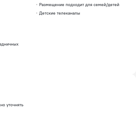
заземлением)
Размещение подходит для семей/детей
220 В / 50 Гц
Детские телеканалы
Количество
номеров
6 номеров
Категории
номеров
аздничных
Первая
(стандарт)
-
4
номера
Третья
-
1
номер
Джуниор сюит
-
1 номер
Дополнительно
Информация о
но уточнять
сертификации