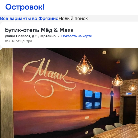
Все варианты во Фрязино
Новый поиск
Бутик-отель Мёд & Маяк
улица Полевая, д.15, Фрязино
Показать на карте
858 м
от центра