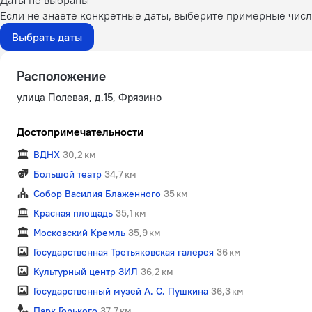
Даты не выбраны
Если не знаете конкретные даты, выберите примерные числа
Выбрать даты
Расположение
улица Полевая, д.15, Фрязино
Достопримечательности
ВДНХ
30,2 км
Большой театр
34,7 км
Собор Василия Блаженного
35 км
Красная площадь
35,1 км
Московский Кремль
35,9 км
Государственная Третьяковская галерея
36 км
Культурный центр ЗИЛ
36,2 км
Государственный музей А. С. Пушкина
36,3 км
Парк Горького
37,7 км