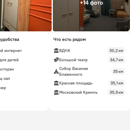
+14 фото
удобства
Что есть рядом
й интернет
ВДНХ
30,2 км
для детей
Большой театр
34,7 км
Собор Василия
есторан
35 км
Блаженного
ц-зал
Красная площадь
35,1 км
нер
Московский Кремль
35,9 км