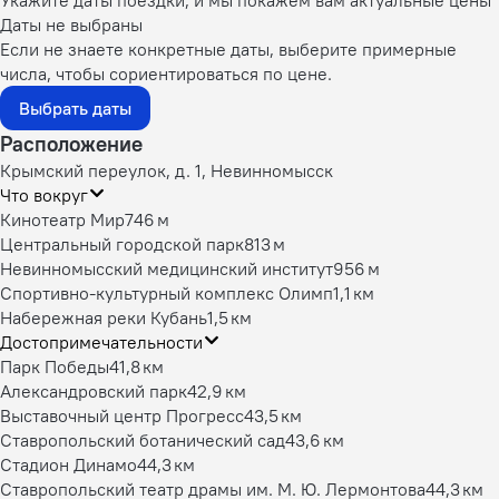
Даты не выбраны
Если не знаете конкретные даты, выберите примерные
числа, чтобы сориентироваться по цене.
Выбрать даты
Расположение
Крымский переулок, д. 1, Невинномысск
Что вокруг
Кинотеатр Мир
746 м
Центральный городской парк
813 м
Невинномысский медицинский институт
956 м
Спортивно-культурный комплекс Олимп
1,1 км
Набережная реки Кубань
1,5 км
Достопримечательности
Парк Победы
41,8 км
Александровский парк
42,9 км
Выставочный центр Прогресс
43,5 км
Ставропольский ботанический сад
43,6 км
Стадион Динамо
44,3 км
Ставропольский театр драмы им. М. Ю. Лермонтова
44,3 км