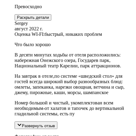
Превосходно
Раскрыть детали
Sergey
август 2022 г.
Оценка WI-FI:
быстрый, никаких проблем
Что было хорошо
В десяти минутах ходьбы от отеля расположились:
набережная Онежского озера, Государев парк,
Национальный театр Карелии, парк аттракционов.
На завтрак в отеле,по системе «шведский стол» для
гостей всегда широкий выбор разнообразных блюд:
омлеты, запеканка, нарезки овощная, ветчина и сыр,
джему, пирожные, каши, морсы, шампанское
Номер большой и чистый, укомплектован всем
необходимым-от халатов и тапочек до вертикальной
гладильной системы, есть пу
Развернуть отзыв