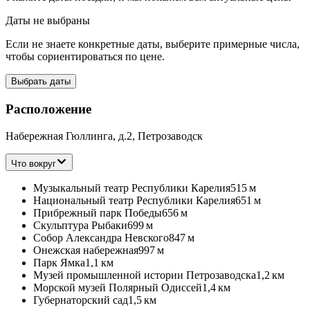
Даты не выбраны
Если не знаете конкретные даты, выберите примерные числа,
чтобы сориентироваться по цене.
Выбрать даты
Расположение
Набережная Гюллинга, д.2, Петрозаводск
Что вокруг
Музыкальный театр Республики Карелия
515 м
Национальный театр Республики Карелия
651 м
Прибрежный парк Победы
656 м
Скульптура Рыбаки
699 м
Собор Александра Невского
847 м
Онежская набережная
997 м
Парк Ямка
1,1 км
Музей промышленной истории Петрозаводска
1,2 км
Морской музей Полярный Одиссей
1,4 км
Губернаторский сад
1,5 км