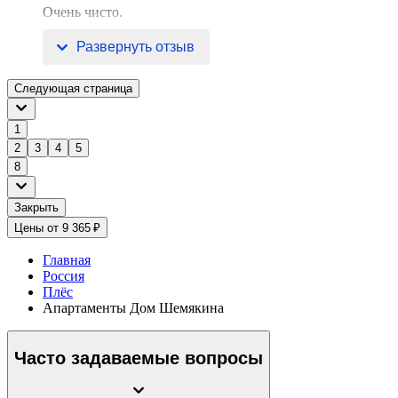
Очень чисто.
Мы приезжали в будни, хоз
Развернуть отзыв
Следующая страница
1
2
3
4
5
8
Закрыть
Цены от 9 365 ₽
Главная
Россия
Плёс
Апартаменты Дом Шемякина
Часто задаваемые вопросы