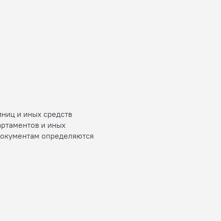
иниц и иных средств
артаментов и иных
 документам определяются