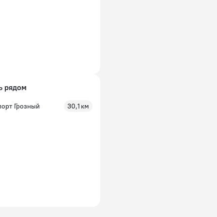
ь рядом
порт Грозный
30,1 км