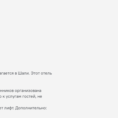
гается в Шали. Этот отель
енников организована
 к услугам гостей, не
ет лифт. Дополнительно: