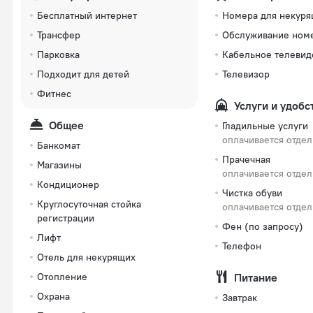
Бесплатный интернет
Номера для некур
Трансфер
Обслуживание ном
Парковка
Кабельное телевид
Подходит для детей
Телевизор
Фитнес
Услуги и удобс
Общее
Гладильные услуги
оплачивается отде
Банкомат
Прачечная
Магазины
оплачивается отде
Кондиционер
Чистка обуви
Круглосуточная стойка
оплачивается отде
регистрации
Фен (по запросу)
Лифт
Телефон
Отель для некурящих
Отопление
Питание
Охрана
Завтрак