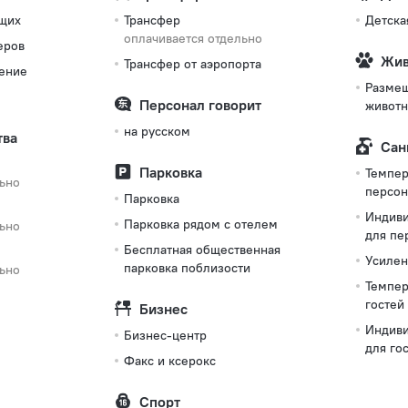
ящих
Трансфер
Детска
оплачивается отдельно
еров
Жив
Трансфер от аэропорта
ение
Разме
Персонал говорит
животн
на русском
тва
Сан
Парковка
Темпер
льно
персон
Парковка
Индиви
Парковка рядом с отелем
льно
для пе
Бесплатная общественная
Усиле
парковка поблизости
льно
Темпер
гостей
Бизнес
Индиви
Бизнес-центр
для го
Факс и ксерокс
Спорт