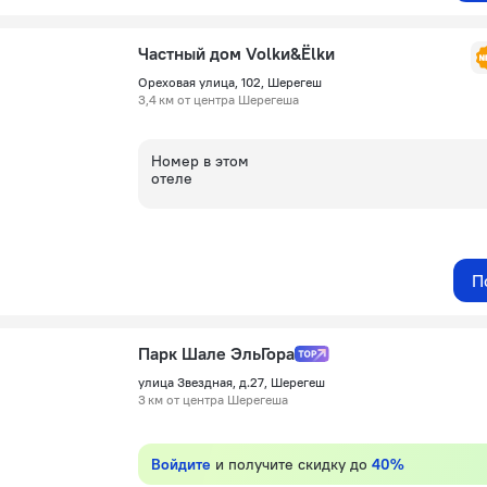
Частный дом Volkи&Ёlkи
Ореховая улица, 102, Шерегеш
3,4 км от центра Шерегеша
Номер в этом
отеле
П
Парк Шале ЭльГора
улица Звездная, д.27, Шерегеш
3 км от центра Шерегеша
Войдите
и получите скидку до
40%