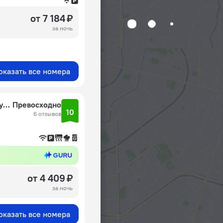
от 7 184 ₽
за ночь
оказать все номера
Квартира Уютная студия на горнолыжном курорте
Превосходно
10
6 отзывов
от 4 409 ₽
за ночь
оказать все номера