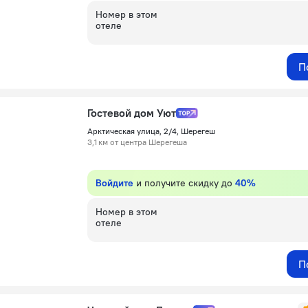
Номер в этом
отеле
П
Гостевой дом Уют
Арктическая улица, 2/4, Шерегеш
3,1 км от центра Шерегеша
Войдите
и получите скидку до
40%
Номер в этом
отеле
П