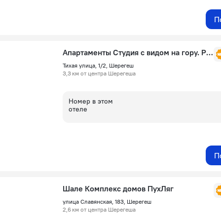
П
Апартаменты Студия с видом на гору. Россия, улица Тихая 1/2
Тихая улица, 1/2, Шерегеш
3,3 км от центра Шерегеша
Номер в этом
отеле
П
Шале Комплекс домов ПухЛяг
улица Славянская, 183, Шерегеш
2,6 км от центра Шерегеша