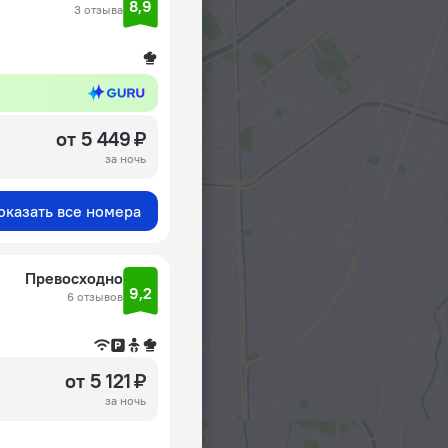
8,9
3 отзыва
от 5 449 ₽
за ночь
оказать все номера
Превосходно
9,2
6 отзывов
от 5 121 ₽
за ночь