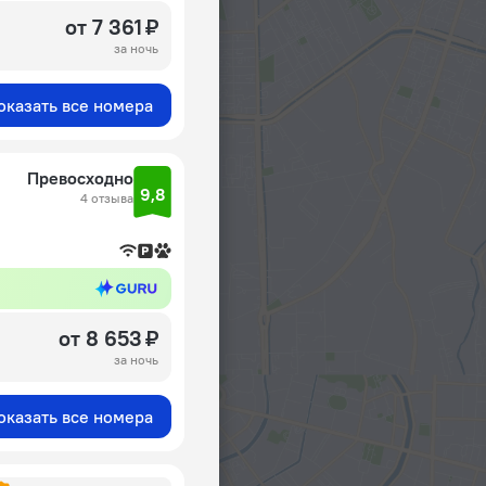
от 7 361 ₽
за ночь
оказать все номера
Превосходно
9,8
4 отзыва
от 8 653 ₽
за ночь
оказать все номера