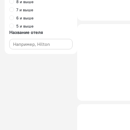
8 и выше
7 и выше
6 и выше
5 и выше
Название отеля