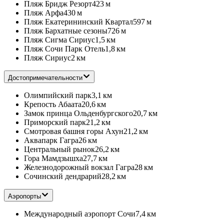
Пляж Бридж Резорт
423 м
Пляж Арфа
430 м
Пляж Екатерининский Квартал
597 м
Пляж Бархатные сезоны
726 м
Пляж Сигма Сириус
1,5 км
Пляж Сочи Парк Отель
1,8 км
Пляж Сириус
2 км
Достопримечательности
Олимпийский парк
3,1 км
Крепость Абаата
20,6 км
Замок принца Ольденбургского
20,7 км
Приморский парк
21,2 км
Смотровая башня горы Ахун
21,2 км
Аквапарк Гагра
26 км
Центральный рынок
26,2 км
Гора Мамдзышха
27,7 км
Железнодорожный вокзал Гагра
28 км
Сочинский дендрарий
28,2 км
Аэропорты
Международный аэропорт Сочи
7,4 км