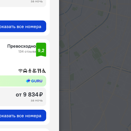
за ночь
оказать все номера
Превосходно
9,2
134 отзыва
от 9 834 ₽
за ночь
оказать все номера