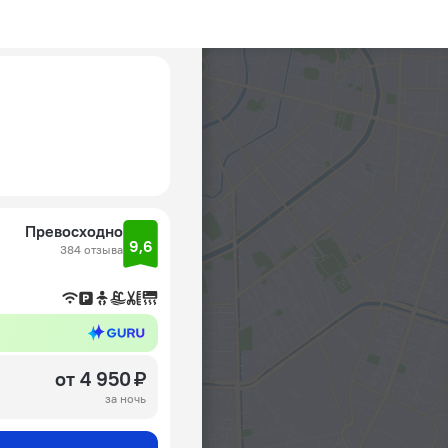
Превосходно
9,6
384 отзыва
от 4 950 ₽
за ночь