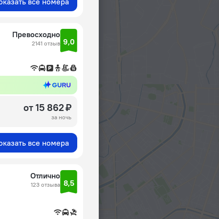
оказать все номера
Превосходно
9,0
2141 отзыв
от 15 862 ₽
за ночь
оказать все номера
Отлично
8,5
123 отзыва