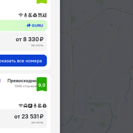
от 8 330 ₽
за ночь
оказать все номера
Превосходно
9,0
1346 отзывов
от 23 531 ₽
за ночь