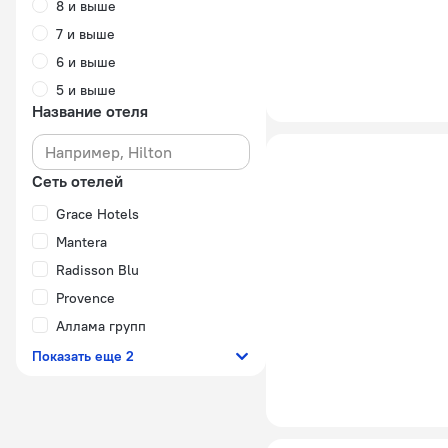
8 и выше
7 и выше
6 и выше
5 и выше
Название отеля
Сеть отелей
Grace Hotels
Mantera
Radisson Blu
Provence
Аллама групп
Показать еще 2