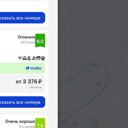
оказать все номера
Отлично
8,0
131 отзыв
от 3 376 ₽
за ночь
оказать все номера
Очень хорошо
7,6
9 отзывов