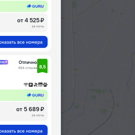
от 4 525 ₽
за ночь
оказать все номера
Отлично
8,5
464 отзыва
от 5 689 ₽
за ночь
оказать все номера