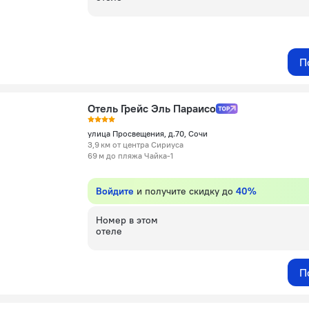
П
Отель Грейс Эль Параисо
улица Просвещения, д.70, Сочи
3,9 км от центра Сириуса
69 м до пляжа Чайка-1
Войдите
и получите скидку до
40%
Номер в этом
отеле
П