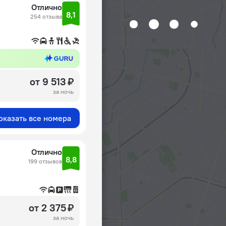
Отлично
8,1
254 отзыва
от 9 513 ₽
за ночь
оказать все номера
Отлично
8,8
199 отзывов
от 2 375 ₽
за ночь