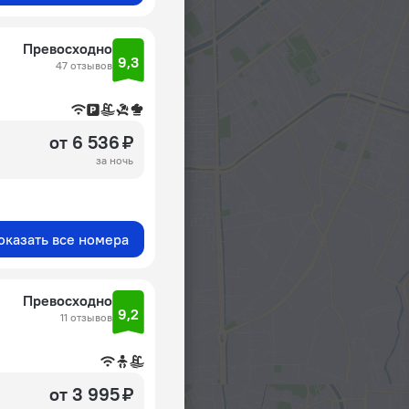
Превосходно
9,3
47 отзывов
от 6 536 ₽
за ночь
оказать все номера
Превосходно
9,2
11 отзывов
от 3 995 ₽