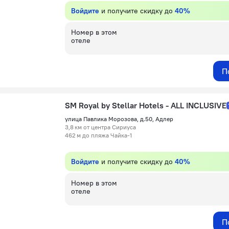
Войдите
и получите скидку до
40%
Номер в этом
отеле
П
SM Royal by Stellar Hotels - ALL INCLUSIVE
улица Павлика Морозова, д.50, Адлер
3,8 км от центра Сириуса
462 м до пляжа Чайка-1
Войдите
и получите скидку до
40%
Номер в этом
отеле
П