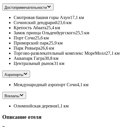
Достопримечательности
Смотровая башня горы Ахун
17,1 км
Сочинский дендрарий
23,6 км
Крепость Абаата
25,4 км
Замок принца Ольденбургского
25,5 км
Порт Сочи
25,6 км
Приморский парк
25,9 км
Парк Ривьера
26,6 км
Торгово-развлекательный комплекс МореМолл
27,1 км
Аквапарк Гагра
30,8 км
Центральный рынок
31 км
Аэропорты
Международный аэропорт Сочи
4,1 км
Вокзалы
Олимпийская деревня
1,1 км
Описание отеля