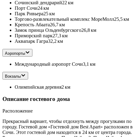
Сочинский дендрарий
22 км
Порт Сочи
24 км
Парк Ривьера
25 км
Торгово-развлекательный комплекс МореМолл
25,5 км
Крепость Абаата
26,7 км
Замок принца Ольденбургского
26,8 км
Приморский парк
27,3 км
Аквапарк Гагра
32,2 км
Аэропорты
Международный аэропорт Сочи
3,1 км
Вокзалы
Олимпийская деревня
2 км
Описание гостевого дома
Расположение
Прекрасный вариант, чтобы отдохнуть между прогулками по
городу. Гостевой дом «Гостевой дом Best Apart» расположен в
Сочи. Этот гостевой дом находится в 24 км от центра города.