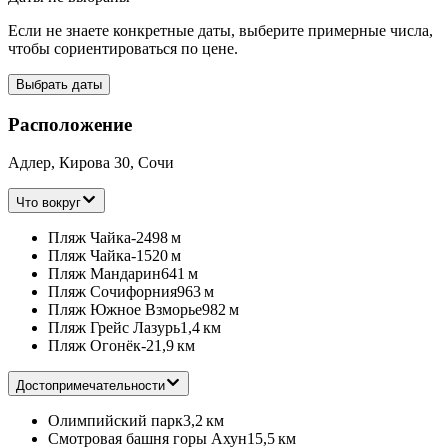
Если не знаете конкретные даты, выберите примерные числа,
чтобы сориентироваться по цене.
Выбрать даты
Расположение
Адлер, Кирова 30, Сочи
Что вокруг
Пляж Чайка-2
498 м
Пляж Чайка-1
520 м
Пляж Мандарин
641 м
Пляж Сочифорния
963 м
Пляж Южное Взморье
982 м
Пляж Грейс Лазурь
1,4 км
Пляж Огонёк-2
1,9 км
Достопримечательности
Олимпийский парк
3,2 км
Смотровая башня горы Ахун
15,5 км