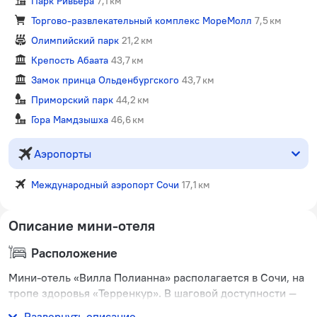
Парк Ривьера
7,1 км
Торгово-развлекательный комплекс МореМолл
7,5 км
Олимпийский парк
21,2 км
Крепость Абаата
43,7 км
Замок принца Ольденбургского
43,7 км
Приморский парк
44,2 км
Гора Мамдзышха
46,6 км
Аэропорты
Международный аэропорт Сочи
17,1 км
Описание мини-отеля
Расположение
Мини-отель «Вилла Полианна» располагается в Сочи, на
тропе здоровья «Терренкур». В шаговой доступности —
благоустроенный пляж, покрытый мелкой галькой.
Развернуть описание