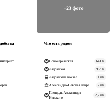
+23 фото
добства
Что есть рядом
интернет
Новочеркасская
641 м
Ладожская
963 м
Ладожский вокзал
1 км
торан
Александро-Невская лавра
2 км
Площадь Александра
2,2 км
Невского