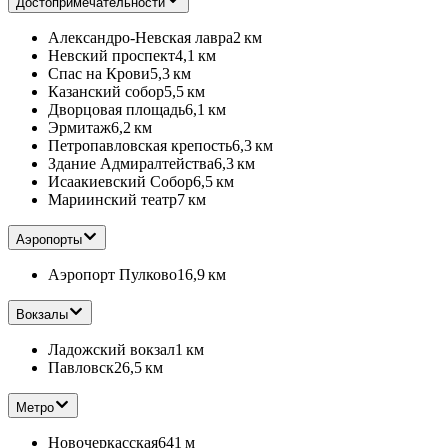
Достопримечательности
Александро-Невская лавра
2 км
Невский проспект
4,1 км
Спас на Крови
5,3 км
Казанский собор
5,5 км
Дворцовая площадь
6,1 км
Эрмитаж
6,2 км
Петропавловская крепость
6,3 км
Здание Адмиралтейства
6,3 км
Исаакиевский Собор
6,5 км
Мариинский театр
7 км
Аэропорты
Аэропорт Пулково
16,9 км
Вокзалы
Ладожский вокзал
1 км
Павловск
26,5 км
Метро
Новочеркасская
641 м