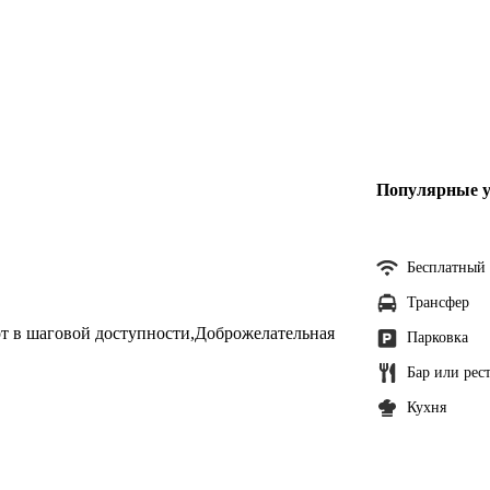
Популярные у
Бесплатный 
Трансфер
рт в шаговой доступности,Доброжелательная
Парковка
Бар или рес
Кухня