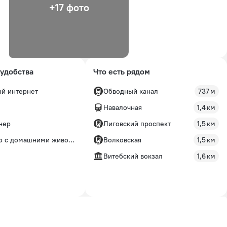
+17 фото
удобства
Что есть рядом
й интернет
Обводный канал
737 м
Навалочная
1,4 км
нер
Лиговский проспект
1,5 км
о с домашними животными
Волковская
1,5 км
Витебский вокзал
1,6 км