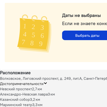
Даты не выбраны
Если не знаете кон
Выбрать даты
Расположение
Волковское, Лиговский проспект, д. 249, лит.А, Санкт-Петер
Достопримечательности
Невский проспект
2,7 км
Александро-Невская лавра
3 км
Казанский собор
3,2 км
Мариинский театр
3,3 км