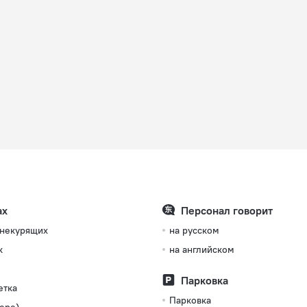
ах
Персонал говорит
 некурящих
на русском
к
на английском
Парковка
етка
Парковка