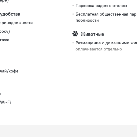
ере)
Парковка рядом с отелем
 удобства
Бесплатная общественная пар
поблизости
 принадлежности
росу)
Животные
гажа
Размещение с домашними жи
оплачивается отдельно
 чай/кофе
т
Wi-Fi