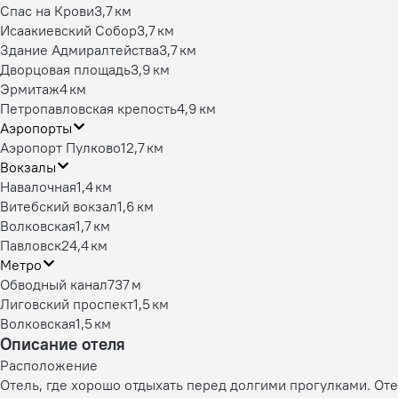
Спас на Крови
3,7 км
Исаакиевский Собор
3,7 км
Здание Адмиралтейства
3,7 км
Дворцовая площадь
3,9 км
Эрмитаж
4 км
Петропавловская крепость
4,9 км
Аэропорты
Аэропорт Пулково
12,7 км
Вокзалы
Навалочная
1,4 км
Витебский вокзал
1,6 км
Волковская
1,7 км
Павловск
24,4 км
Метро
Обводный канал
737 м
Лиговский проспект
1,5 км
Волковская
1,5 км
Описание отеля
Расположение
Отель, где хорошо отдыхать перед долгими прогулками. Оте