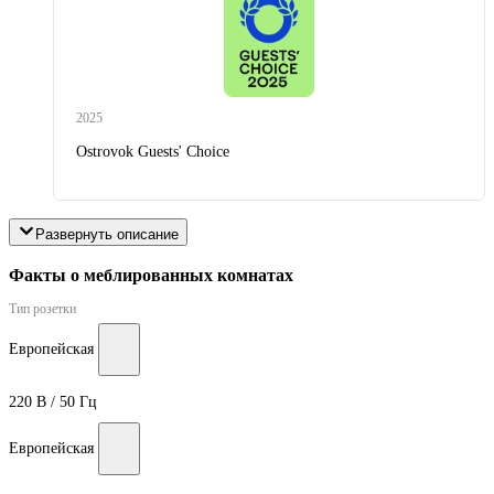
2025
Ostrovok Guests' Choice
Развернуть описание
Факты о меблированныx комнатах
Тип розетки
Европейская
220 В / 50 Гц
Европейская