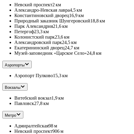
Невский проспект
2 км
Александро-Невская лавра
4,5 км
Константиновский дворец
16,9 км
Природный заказник Шунгеровский
18,8 км
Парк Александрия
21,6 км
Петергоф
23,3 км
Колонистский парк
23,6 км
Александровский парк
24,5 км
Екатерининский дворец
24,7 км
Музей-заповедник «Царское Село»
24,8 км
Аэропорты
Аэропорт Пулково
15,3 км
Вокзалы
Витебский вокзал
1,9 км
Павловск
27,8 км
Метро
Адмиралтейская
98 м
Невский проспект
906 м