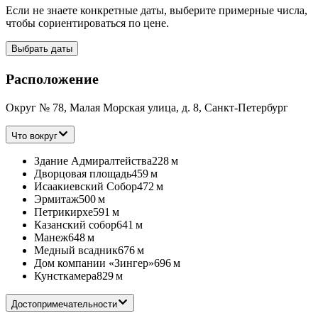
Если не знаете конкретные даты, выберите примерные числа,
чтобы сориентироваться по цене.
Выбрать даты
Расположение
Округ № 78, Малая Морская улица, д. 8, Санкт-Петербург
Что вокруг
Здание Адмиралтейства
228 м
Дворцовая площадь
459 м
Исаакиевский Собор
472 м
Эрмитаж
500 м
Петрикирхе
591 м
Казанский собор
641 м
Манеж
648 м
Медный всадник
676 м
Дом компании «Зингер»
696 м
Кунсткамера
829 м
Достопримечательности