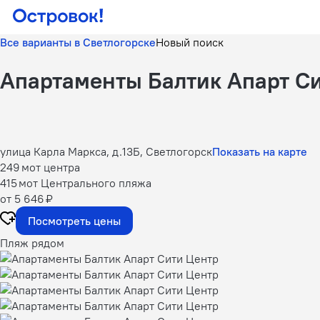
Все варианты в Светлогорске
Новый поиск
Апартаменты Балтик Апарт С
улица Карла Маркса, д.13Б, Светлогорск
Показать на карте
249 м
от центра
415 м
от Центрального пляжа
от 5 646 ₽
Посмотреть цены
Пляж рядом