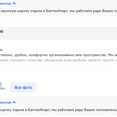
апартаментов
а высокую оценку отдыха в БалтикАпарт, мы работаем ради Ваших 
но
я.
стильно, удобно, комфортно организованно вме пространство. Мы 
чём хорошего качества, обеденная зона удобная, кровать просто 
ые. Большие телевизоры с набором различных тв-источников.
в
расным, стильным ремонтом. Есть вме необходимое д
Все фото
апартаментов
оценку отдыха в БалтикАпарт, мы работаем ради Ваших положител