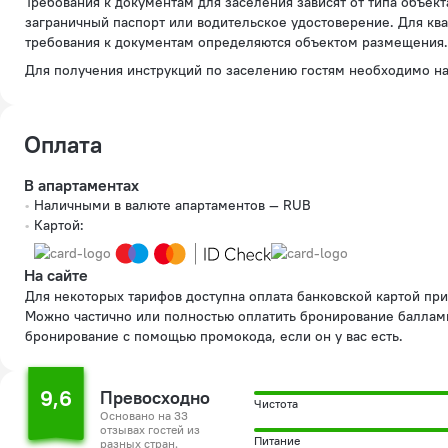
Требования к документам для заселения зависят от типа объекта размещения и применимых к нему правил. Для гостиниц и иных средств размещения могут приниматься паспорт РФ,
заграничный паспорт или водительское удостоверение. Для ква
требования к документам определяются объектом размещения.
Для получения инструкций по заселению гостям необходимо н
Оплата
В апартаментах
Наличными в валюте апартаментов — RUB
Картой:
На сайте
Для некоторых тарифов доступна оплата банковской картой при бронировании на сайте.
Можно частично или полностью оплатить бронирование баллам
бронирование с помощью промокода, если он у вас есть.
9,6
Превосходно
Чистота
Основано на 33
отзывах гостей из
Питание
разных стран.