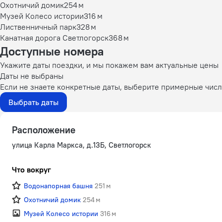
Охотничий домик
254 м
Музей Колесо истории
316 м
Лиственничный парк
328 м
Канатная дорога Светлогорск
368 м
Доступные номера
Укажите даты поездки, и мы покажем вам актуальные цены
Даты не выбраны
Если не знаете конкретные даты, выберите примерные числа
Выбрать даты
Расположение
улица Карла Маркса, д.13Б, Светлогорск
Что вокруг
Водонапорная башня
251 м
Охотничий домик
254 м
Музей Колесо истории
316 м