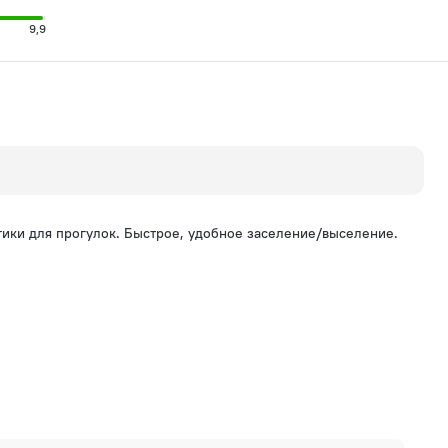
9,9
нтики для прогулок. Быстрое, удобное заселение/выселение.