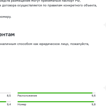
е договора осуществляется по правилам конкретного объекта,
номеру.
ентам
езналичным способом как юридическое лицо, пожалуйста,
8,5
Расположение
9,6
9,4
Номер
9,8