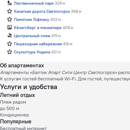
Лиственничный парк
328 м
Канатная дорога Светлогорск
368 м
Памятник Гофману
402 м
Кёнигсберг в миниатюре
408 м
Центральный пляж
415 м
Пешеходная набережная
416 м
Скульптура Ундина
421 м
Об апартаментах
Апартаменты «Балтик Апарт Сити Центр Светлогорск»
распо
К услугам гостей бесплатный Wi-Fi. Для гостей, путешеств
Услуги и удобства
Летний отдых
Пляж рядом
до 500 м
Кондиционер
Популярные
Бесплатный интернет