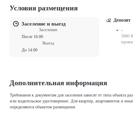
Условия размещения
Депозит
Заселение и выезд
Заселение
-
5000 R
После 16:00
прожи
Выезд
До 14:00
Дополнительная информация
Требования к документам для заселения зависят от типа объекта размещения и применимых к нему правил. Для гостиниц и иных средств размещения могут приниматься паспорт РФ, заграничный паспорт
или водительское удостоверение. Для квартир, апартаментов и ины
определяются объектом размещения.