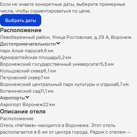
Если не знаете конкретные даты, выберите примерные
числа, чтобы сориентироваться по цене.
Выбрать даты
Расположение
Левобережный район, Улица Ростовская, д.29 А, Воронеж
Достопримечательности
парк Алые паруса
4,6 км
Адмиралтейская площадь
5,2 км
Воронежский государственный университет
5,5 км
Кольцовский сквер
6,1 км
Петровский сквер
7 км
Воронежский центральный парк культуры и отдыха
8,7 км
Ботанический сад
11,1 км
Аэропорты
Аэропорт Воронеж
22 км
Описание отеля
Расположение
Отель «НеЧаев» находится в Воронеже. Этот отель
располагается в 6 км от центра города. Рядом с отелем —