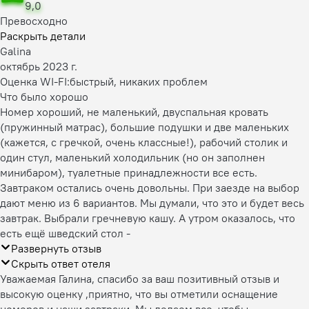
9,0
Превосходно
Раскрыть детали
Galina
октябрь 2023 г.
Оценка WI-FI:
быстрый, никаких проблем
Что было хорошо
Номер хороший, не маленький, двуспальная кровать
(пружинный матрас), большие подушки и две маленьких
(кажется, с гречкой, очень классные!), рабочий столик и
один стул, маленький холодильник (но он заполнен
минибаром), туалетные принадлежности все есть.
Завтраком остались очень довольны. При заезде на выбор
дают меню из 6 вариантов. Мы думали, что это и будет весь
завтрак. Выбрали гречневую кашу. А утром оказалось, что
есть ещё шведский стол -
Развернуть отзыв
Скрыть ответ отеля
Уважаемая Галина, спасибо за ваш позитивный отзыв и
высокую оценку ,приятно, что вы отметили оснащение
номеров и наши завтраки. Мы делаем все, чтобы