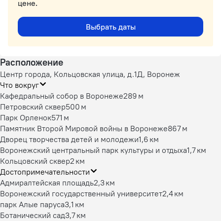
цене.
Выбрать даты
Расположение
Центр города, Кольцовская улица, д.1Д, Воронеж
Что вокруг
Кафедральный собор в Воронеже
289 м
Петровский сквер
500 м
Парк Орленок
571 м
Памятник Второй Мировой войны в Воронеже
867 м
Дворец творчества детей и молодежи
1,6 км
Воронежский центральный парк культуры и отдыха
1,7 км
Кольцовский сквер
2 км
Достопримечательности
Адмиралтейская площадь
2,3 км
Воронежский государственный университет
2,4 км
парк Алые паруса
3,1 км
Ботанический сад
3,7 км