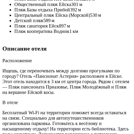
Общественный пляж Ейска
301 м
Пляж Базы отдыха Прибой
392 м
Центральный пляж Ейска (Морской)
530 м
Детский пляж
589 м
Пляж санатория Ейск
897 м
Пляж кооператива Водник
1 км
Описание отеля
Расположение
Ищешь, где переночевать между долгими прогулками по
городу? Отель «Пансионат Астерия» расположен в Ейске.
Этот отель находится в 3 км от центра города. Рядом с отелем
— Пляж пансионата Приазовье, Пляж Молодёжный и Пляж
на вершине Ейской косы.
В отеле
Бесплатный Wi-Fi на территории поможет всегда оставаться
на связи. Специально для автопутешественников
организована парковка. Готовьтесь к весёлому и
насыщенному отдыху! На территории есть библиотека. Здесь