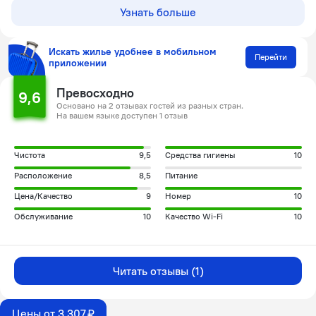
Узнать больше
Искать жилье удобнее в мобильном
Перейти
приложении
Превосходно
9,6
Основано на 2 отзывах гостей из разных стран.
На вашем языке доступен 1 отзыв
Чистота
9,5
Средства гигиены
10
Расположение
8,5
Питание
Цена/Качество
9
Номер
10
Обслуживание
10
Качество Wi-Fi
10
Читать отзывы (1)
Цены от 3 307 ₽