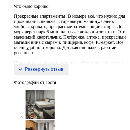
Что было хорошо
Прекрасные апартаменты! В номере всё, что нужно для
проживания, включая стиральную машину. Очень
удобная кровать, прекрасные затемняющие шторы. До
моря через парк 5 мин, на пляже лежаки и зонтики. Это
маленький квартальчик. Пятёрочка, аптека, прекрасный
магазин вина с сырами, пиццерия, кофе, Юмаркет. Всё
очень удобно и хорошо. Детская площадка, работает
ресепшен.
Один минус - нет кондиционера. При теперешнем лете
это не удобно. Но дают вентилят
Развернуть отзыв
Фотографии от гостя