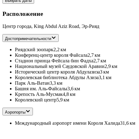
Выбрать даты
Расположение
Центр города, King Abdul Aziz Road, Эр-Рияд
Достопримечательности
Риядский зоопарк
2,2 км
Конференц-центр короля Файсала
2,7 км
Стадион принца Фейсала бин Фадха
2,7 км
Национальный музей Саудовской Аравии
2,9 км
Исторический центр короля Абдулазиза
3 км
Королевская библиотека Абдулы Азиза
3,1 км
Парк Аль-Ватан
3,3 км
Башня им. Аль-Файсалы
3,6 км
Крепость Аль-Мусмак
4,8 км
Королевский центр
5,9 км
Аэропорты
Международный аэропорт имени Короля Халида
31,6 км