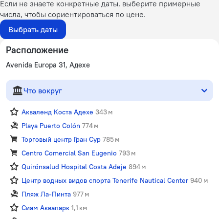
Если не знаете конкретные даты, выберите примерные
числа, чтобы сориентироваться по цене.
Выбрать даты
Расположение
Avenida Europa 31, Адехе
Что вокруг
Акваленд Коста Адехе
343 м
Playa Puerto Colón
774 м
Торговый центр Гран Сур
785 м
Centro Comercial San Eugenio
793 м
Quirónsalud Hospital Costa Adeje
894 м
Центр водных видов спорта Tenerife Nautical Center
940 м
Пляж Ла-Пинта
977 м
Сиам Аквапарк
1,1 км