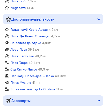
Пляж Бобо
1,1 км
Megabowl
1,1 км
Достопримечательности
Гольф-клуб Коста Адехе
4,2 км
Пляж Де Диего Эрнандес
4,7 км
Ла Калета де Адехе
4,8 км
Лоро Парк
39,6 км
Пляж Кастилло
40,2 км
Парк Таоро
40,4 км
Сад Ситио-Литре
40,9 км
Площадь Пласа-дель-Чарко
40,9 км
Пляж Муэлле
41 км
Ботанический сад La Orotava
41 км
Аэропорты