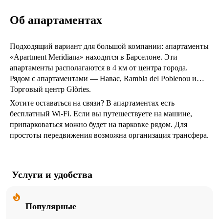
Об апартаментах
Подходящий вариант для большой компании: апартаменты
«Apartment Meridiana» находятся в Барселоне. Эти
апартаменты располагаются в 4 км от центра города.
Рядом с апартаментами — Навас, Rambla del Poblenou и
Торговый центр Glòries.
Хотите оставаться на связи? В апартаментах есть
бесплатный Wi-Fi. Если вы путешествуете на машине,
припарковаться можно будет на парковке рядом. Для
простоты передвижения возможна организация трансфера.
Удобно для гостей с ограниченными возможностями: на
верхние этажи гостей поднимает лифт.
Услуги и удобства
Дополнительно: химчистка и гладильные услуги.
Сотрудники апартаментов поддержат беседу на
английском, испанском и французском.
Популярные