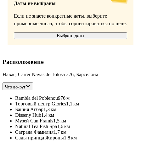
Даты не выбраны
Если не знаете конкретные даты, выберите
примерные числа, чтобы сориентироваться по цене.
Выбрать даты
Расположение
Навас, Carrer Navas de Tolosa 276, Барселона
Что вокруг
Rambla del Poblenou
976 м
Торговый центр Glòries
1,1 км
Башня Агбар
1,3 км
Disseny Hub
1,4 км
Музей Can Framis
1,5 км
Natural Tea Fish Spa
1,6 км
Саграда Фамилия
1,7 км
Сады принца Жироны
1,8 км