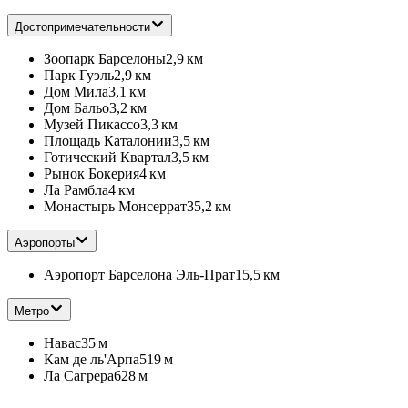
Достопримечательности
Зоопарк Барселоны
2,9 км
Парк Гуэль
2,9 км
Дом Мила
3,1 км
Дом Бальо
3,2 км
Музей Пикассо
3,3 км
Площадь Каталонии
3,5 км
Готический Квартал
3,5 км
Рынок Бокерия
4 км
Ла Рамбла
4 км
Монастырь Монсеррат
35,2 км
Аэропорты
Аэропорт Барселона Эль-Прат
15,5 км
Метро
Навас
35 м
Кам де ль'Арпа
519 м
Ла Сагрера
628 м