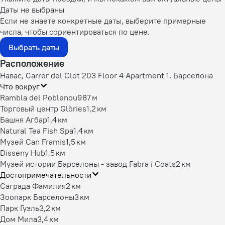
Даты не выбраны
Если не знаете конкретные даты, выберите примерные
числа, чтобы сориентироваться по цене.
Выбрать даты
Расположение
Навас, Carrer del Clot 203 Floor 4 Apartment 1, Барселона
Что вокруг
Rambla del Poblenou
987 м
Торговый центр Glòries
1,2 км
Башня Агбар
1,4 км
Natural Tea Fish Spa
1,4 км
Музей Can Framis
1,5 км
Disseny Hub
1,5 км
Музей истории Барселоны - завод Fabra i Coats
2 км
Достопримечательности
Саграда Фамилия
2 км
Зоопарк Барселоны
3 км
Парк Гуэль
3,2 км
Дом Мила
3,4 км