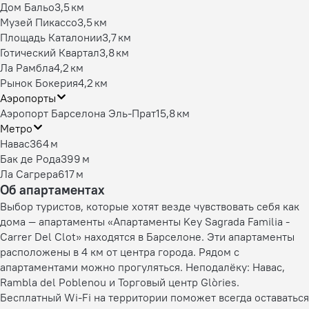
Дом Бальо
3,5 км
Музей Пикассо
3,5 км
Площадь Каталонии
3,7 км
Готический Квартал
3,8 км
Ла Рамбла
4,2 км
Рынок Бокерия
4,2 км
Аэропорты
Аэропорт Барселона Эль-Прат
15,8 км
Метро
Навас
364 м
Бак де Рода
399 м
Ла Сагрера
617 м
Об апартаментах
Выбор туристов, которые хотят везде чувствовать себя как
дома — апартаменты «Апартаменты Key Sagrada Familia -
Carrer Del Clot» находятся в Барселоне. Эти апартаменты
расположены в 4 км от центра города. Рядом с
апартаментами можно прогуляться. Неподалёку: Навас,
Rambla del Poblenou и Торговый центр Glòries.
Бесплатный Wi-Fi на территории поможет всегда оставаться