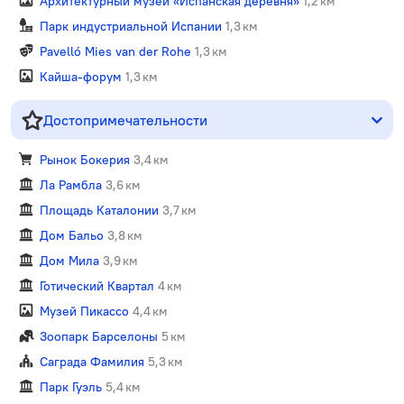
Архитектурный музей «Испанская деревня»
1,2 км
Парк индустриальной Испании
1,3 км
Pavelló Mies van der Rohe
1,3 км
Кайша-форум
1,3 км
Достопримечательности
Рынок Бокерия
3,4 км
Ла Рамбла
3,6 км
Площадь Каталонии
3,7 км
Дом Бальо
3,8 км
Дом Мила
3,9 км
Готический Квартал
4 км
Музей Пикассо
4,4 км
Зоопарк Барселоны
5 км
Саграда Фамилия
5,3 км
Парк Гуэль
5,4 км