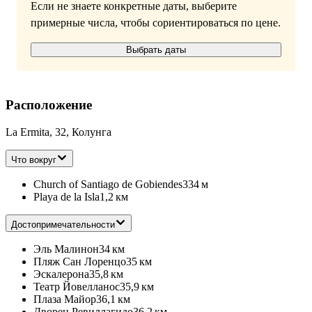
Если не знаете конкретные даты, выберите
примерные числа, чтобы сориентироваться по цене.
Выбрать даты
Расположение
La Ermita, 32, Колунга
Что вокруг
Church of Santiago de Gobiendes
334 м
Playa de la Isla
1,2 км
Достопримечательности
Эль Малинон
34 км
Пляж Сан Лоренцо
35 км
Эскалерона
35,8 км
Театр Йовелланос
35,9 км
Плаза Майор
36,1 км
Дворец Ревиллагидо
36,2 км