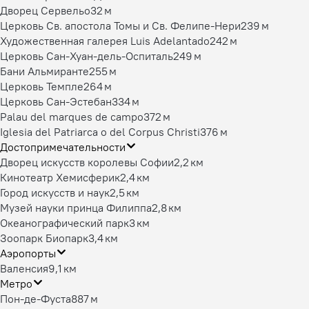
Дворец Сервельо
32 м
Церковь Св. апостола Томы и Св. Фелипе-Нери
239 м
Художественная галерея Luis Adelantado
242 м
Церковь Сан-Хуан-дель-Оспиталь
249 м
Бани Альмиранте
255 м
Церковь Темпле
264 м
Церковь Сан-Эстебан
334 м
Palau del marques de campo
372 м
Iglesia del Patriarca o del Corpus Christi
376 м
Достопримечательности
Дворец искусств королевы Софии
2,2 км
Кинотеатр Хемисферик
2,4 км
Город искусств и наук
2,5 км
Музей науки принца Филиппа
2,8 км
Океанографический парк
3 км
Зоопарк Биопарк
3,4 км
Аэропорты
Валенсия
9,1 км
Метро
Пон-де-Фуста
887 м