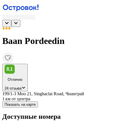
Baan Pordeedin
8,1
Отлично
24 отзыва
199/1-3 Moo 21, Singhaclai Road, Чианграй
1 км
от центра
Показать на карте
Доступные номера