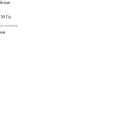
йская
 50 Гц
тво номеров
ров