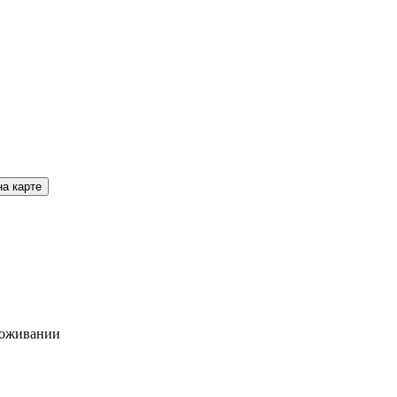
на карте
роживании