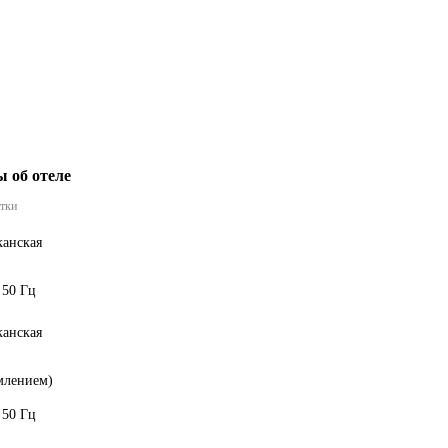
 об отеле
етки
анская
 50 Гц
анская
емлением)
 50 Гц