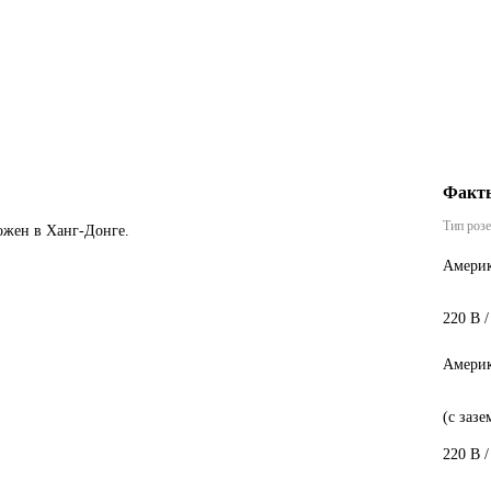
Факты
Тип роз
ожен в Ханг-Донге.
Америк
220 В /
Америк
(с заз
220 В /