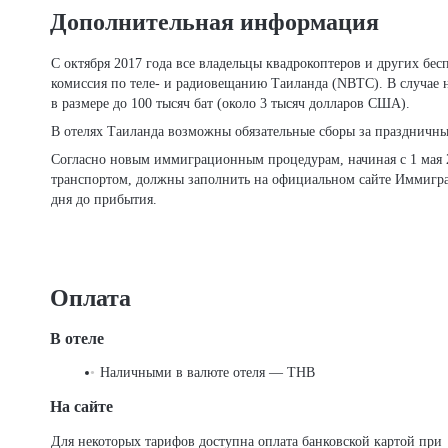
Дополнительная информация
С октября 2017 года все владельцы квадрокоптеров и других беспилотных летательных аппаратов (дронов) обязаны регистрировать свои устройства в Национальной
комиссия по теле- и радиовещанию Таиланда (NBTC). В случае 
в размере до 100 тысяч бат (около 3 тысяч долларов США).
В отелях Таиланда возможны обязательные сборы за праздничны
Согласно новым иммиграционным процедурам, начиная с 1 мая 
транспортом, должны заполнить на официальном сайте Иммигр
дня до прибытия.
Оплата
В отеле
Наличными в валюте отеля — THB
На сайте
Для некоторых тарифов доступна оплата банковской картой при