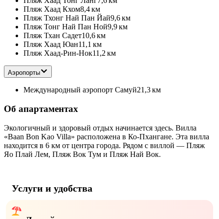
Пляж Хаад Тонг Ланг
7,6 км
Пляж Хаад Кхом
8,4 км
Пляж Тхонг Най Пан Йай
9,6 км
Пляж Тонг Най Пан Ной
9,9 км
Пляж Тхан Садет
10,6 км
Пляж Хаад Юан
11,1 км
Пляж Хаад-Рин-Нок
11,2 км
Аэропорты
Международный аэропорт Самуй
21,3 км
Об апартаментах
Экологичный и здоровый отдых начинается здесь. Вилла
«Baan Bon Kao Villa» расположена в Ко-Пхангане. Эта вилла
находится в 6 км от центра города. Рядом с виллой — Пляж
Яо Плай Лем, Пляж Вок Тум и Пляж Най Вок.
Услуги и удобства