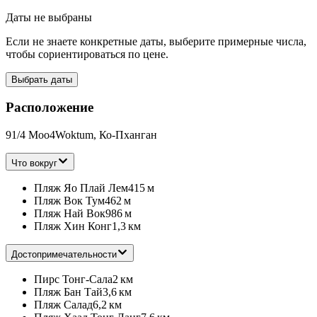
Даты не выбраны
Если не знаете конкретные даты, выберите примерные числа,
чтобы сориентироваться по цене.
Выбрать даты
Расположение
91/4 Moo4Woktum, Ко-Пханган
Что вокруг
Пляж Яо Плай Лем
415 м
Пляж Вок Тум
462 м
Пляж Най Вок
986 м
Пляж Хин Конг
1,3 км
Достопримечательности
Пирс Тонг-Сала
2 км
Пляж Бан Тай
3,6 км
Пляж Салад
6,2 км