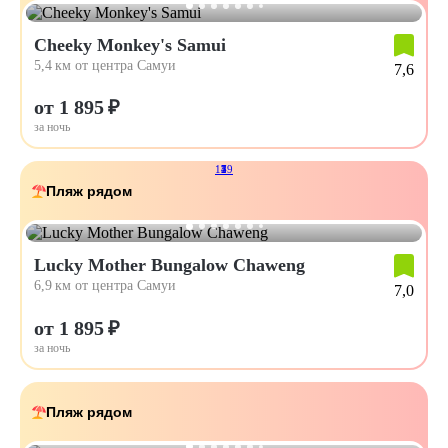
Cheeky Monkey's Samui
5,4 км от центра Самуи
7,6
от 1 895 ₽
за ночь
179
1
2
4
5
Пляж рядом
Lucky Mother Bungalow Chaweng
6,9 км от центра Самуи
7,0
от 1 895 ₽
за ночь
Пляж рядом