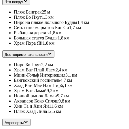
Что вокруг
Пляж Банграк
25 м
Пляж Бо Пхут
1,3 км
Пирс на пляже Большого Будды
1,4 км
Сеть гипермаркетов Биг Си
1,7 км
Рыбацкая деревня
1,8 км
Большая статуя Будды
1,8 км
Храм Пхра Яй
1,8 км
Достопримечательности
Пирс Бо Пхут
2,2 км
Храм Ват Плай Лаем
2,4 км
Мини-Гольф Интернешнл
3,1 км
Бангкокский госпиталь
4,7 км
Хаад Рин Мае Нам Пир
6,1 км
Храм Ват Ламай
9,2 км
Ночной рынок Ламаи
9,7 км
Аквапарк Коко Сплэш
9,8 км
Хин Та и Хин Яй
11,6 км
Пляж Хаад Лила
12,5 км
Аэропорты