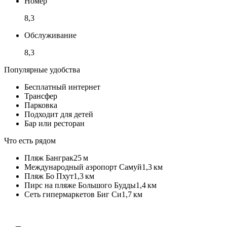
Номер
8,3
Обслуживание
8,3
Популярные удобства
Бесплатный интернет
Трансфер
Парковка
Подходит для детей
Бар или ресторан
Что есть рядом
Пляж Банграк
25 м
Международный аэропорт Самуй
1,3 км
Пляж Бо Пхут
1,3 км
Пирс на пляже Большого Будды
1,4 км
Сеть гипермаркетов Биг Си
1,7 км