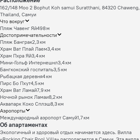
162/148 Moo 2 Bophut Koh samui Suratthani, 84320 Chaweng,
Thailand, Самуи
Что вокруг
Пляж Чавенг Яй
498 м
Достопримечательности
Пляж Банграк
2,3 км
Храм Ват Плай Лаем
3,4 км
Храм Пхра Яй
3,4 км
Мини-Гольф Интернешнл
3,4 км
Бангкокский госпиталь
3,5 км
Рыбацкая деревня
4 км
Пирс Бо Пхут
4,5 км
Храм Ват Ламай
7,9 км
Ночной рынок Ламаи
8,2 км
Аквапарк Коко Сплэш
8,3 км
Аэропорты
Международный аэропорт Самуй
1,7 км
Об апартаментах
Экологичный и здоровый отдых начинается здесь. Вилла
«Rocking Chair Pool Villa» располагается в Самуи. Эта вилла