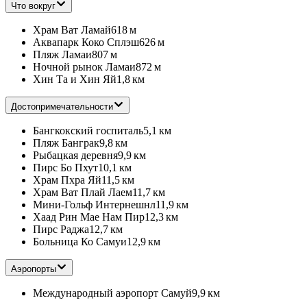
Что вокруг
Храм Ват Ламай
618 м
Аквапарк Коко Сплэш
626 м
Пляж Ламаи
807 м
Ночной рынок Ламаи
872 м
Хин Та и Хин Яй
1,8 км
Достопримечательности
Бангкокский госпиталь
5,1 км
Пляж Банграк
9,8 км
Рыбацкая деревня
9,9 км
Пирс Бо Пхут
10,1 км
Храм Пхра Яй
11,5 км
Храм Ват Плай Лаем
11,7 км
Мини-Гольф Интернешнл
11,9 км
Хаад Рин Мае Нам Пир
12,3 км
Пирс Раджа
12,7 км
Больница Ко Самуи
12,9 км
Аэропорты
Международный аэропорт Самуй
9,9 км