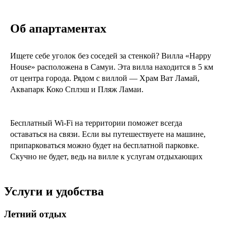
Об апартаментах
Ищете себе уголок без соседей за стенкой? Вилла «Happy
House» расположена в Самуи. Эта вилла находится в 5 км
от центра города. Рядом с виллой — Храм Ват Ламай,
Аквапарк Коко Сплэш и Пляж Ламаи.
Бесплатный Wi-Fi на территории поможет всегда
оставаться на связи. Если вы путешествуете на машине,
припарковаться можно будет на бесплатной парковке.
Скучно не будет, ведь на вилле к услугам отдыхающих
площадка для барбекю. Гостям доступны и другие услуги.
Например, прачечная, химчистка, прокат автомобилей и
Услуги и удобства
сейф.
Сотрудники виллы поддержат беседу на английском и
Летний отдых
французском.