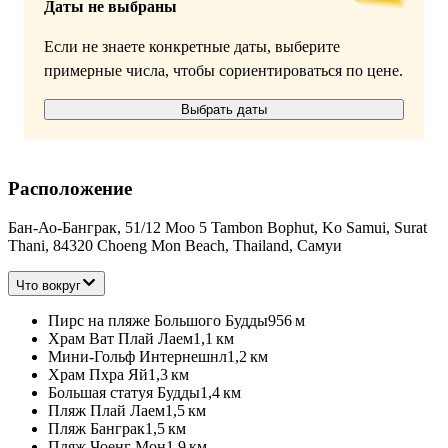
Даты не выбраны
Если не знаете конкретные даты, выберите
примерные числа, чтобы сориентироваться по цене.
Выбрать даты
Расположение
Бан-Ао-Банграк, 51/12 Moo 5 Tambon Bophut, Ko Samui, Surat
Thani, 84320 Choeng Mon Beach, Thailand, Самуи
Что вокруг
Пирс на пляже Большого Будды
956 м
Храм Ват Плай Лаем
1,1 км
Мини-Гольф Интернешнл
1,2 км
Храм Пхра Яй
1,3 км
Большая статуя Будды
1,4 км
Пляж Плай Лаем
1,5 км
Пляж Банграк
1,5 км
Пляж Чоенг Мон
1,9 км