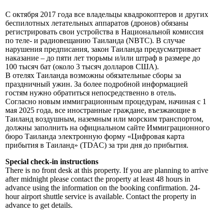
С октября 2017 года все владельцы квадрокоптеров и других
беспилотных летательных аппаратов (дронов) обязаны
регистрировать свои устройства в Национальной комиссия
по теле- и радиовещанию Таиланда (NBTC). В случае
нарушения предписания, закон Таиланда предусматривает
наказание – до пяти лет тюрьмы и/или штраф в размере до
100 тысяч бат (около 3 тысяч долларов США).
В отелях Таиланда возможны обязательные сборы за
праздничный ужин. За более подробной информацией
гостям нужно обратиться непосредственно в отель.
Согласно новым иммиграционным процедурам, начиная с 1
мая 2025 года, все иностранные граждане, въезжающие в
Таиланд воздушным, наземным или морским транспортом,
должны заполнить на официальном сайте Иммиграционного
бюро Таиланда электронную форму «Цифровая карта
прибытия в Таиланд» (TDAC) за три дня до прибытия.
Special check-in instructions
There is no front desk at this property. If you are planning to arrive
after midnight please contact the property at least 48 hours in
advance using the information on the booking confirmation. 24-
hour airport shuttle service is available. Contact the property in
advance to get details.