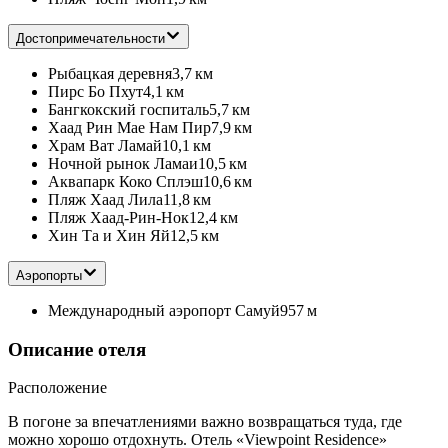
Достопримечательности
Рыбацкая деревня
3,7 км
Пирс Бо Пхут
4,1 км
Бангкокский госпиталь
5,7 км
Хаад Рин Мае Нам Пир
7,9 км
Храм Ват Ламай
10,1 км
Ночной рынок Ламаи
10,5 км
Аквапарк Коко Сплэш
10,6 км
Пляж Хаад Лила
11,8 км
Пляж Хаад-Рин-Нок
12,4 км
Хин Та и Хин Яй
12,5 км
Аэропорты
Международный аэропорт Самуй
957 м
Описание отеля
Расположение
В погоне за впечатлениями важно возвращаться туда, где
можно хорошо отдохнуть. Отель «Viewpoint Residence»