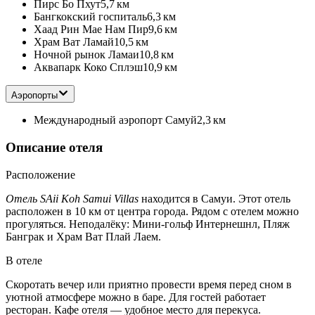
Пирс Бо Пхут
5,7 км
Бангкокский госпиталь
6,3 км
Хаад Рин Мае Нам Пир
9,6 км
Храм Ват Ламай
10,5 км
Ночной рынок Ламаи
10,8 км
Аквапарк Коко Сплэш
10,9 км
Аэропорты
Международный аэропорт Самуй
2,3 км
Описание отеля
Расположение
Отель SAii Koh Samui Villas
находится в Самуи. Этот отель
расположен в 10 км от центра города. Рядом с отелем можно
прогуляться. Неподалёку: Мини-гольф Интернешнл, Пляж
Банграк и Храм Ват Плай Лаем.
В отеле
Скоротать вечер или приятно провести время перед сном в
уютной атмосфере можно в баре. Для гостей работает
ресторан. Кафе отеля — удобное место для перекуса.