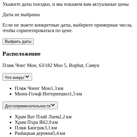
Укажите даты поездки, и мы покажем вам актуальные цены
Даты не выбраны
Если не знаете конкретные даты, выберите примерные числа,
чтобы сориентироваться по цене.
Выбрать даты
Расположение
Пляж Чонг Мон, 63/182 Moo 5, Bophut, Самуи
Что вокруг
Пляж Чоенг Мон
1,3 км
Мини-Гольф Интернешнл
1,5 км
Достопримечательности
Храм Ват Плай Лаем
2,2 км
Храм Пхра Яй
2,9 км
Пляж Банграк
3,1 км
Рыбацкая деревня
5,4 км