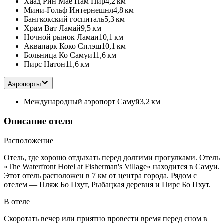
Хаад Рин Мае Нам Пир
4,2 км
Мини-Гольф Интернешнл
4,8 км
Бангкокский госпиталь
5,3 км
Храм Ват Ламай
9,5 км
Ночной рынок Ламаи
10,1 км
Аквапарк Коко Сплэш
10,1 км
Больница Ко Самуи
11,6 км
Пирс Натон
11,6 км
Аэропорты
Международный аэропорт Самуй
3,2 км
Описание отеля
Расположение
Отель, где хорошо отдыхать перед долгими прогулками. Отель
«The Waterfront Hotel at Fisherman's Village» находится в Самуи.
Этот отель расположен в 7 км от центра города. Рядом с
отелем — Пляж Бо Пхут, Рыбацкая деревня и Пирс Бо Пхут.
В отеле
Скоротать вечер или приятно провести время перед сном в