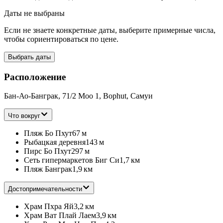
Даты не выбраны
Если не знаете конкретные даты, выберите примерные числа,
чтобы сориентироваться по цене.
Выбрать даты
Расположение
Бан-Ао-Банграк, 71/2 Moo 1, Bophut, Самуи
Что вокруг
Пляж Бо Пхут
67 м
Рыбацкая деревня
143 м
Пирс Бо Пхут
297 м
Сеть гипермаркетов Биг Си
1,7 км
Пляж Банграк
1,9 км
Достопримечательности
Храм Пхра Яй
3,2 км
Храм Ват Плай Лаем
3,9 км