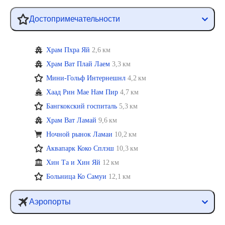
Достопримечательности
Храм Пхра Яй
2,6 км
Храм Ват Плай Лаем
3,3 км
Мини-Гольф Интернешнл
4,2 км
Хаад Рин Мае Нам Пир
4,7 км
Бангкокский госпиталь
5,3 км
Храм Ват Ламай
9,6 км
Ночной рынок Ламаи
10,2 км
Аквапарк Коко Сплэш
10,3 км
Хин Та и Хин Яй
12 км
Больница Ко Самуи
12,1 км
Аэропорты