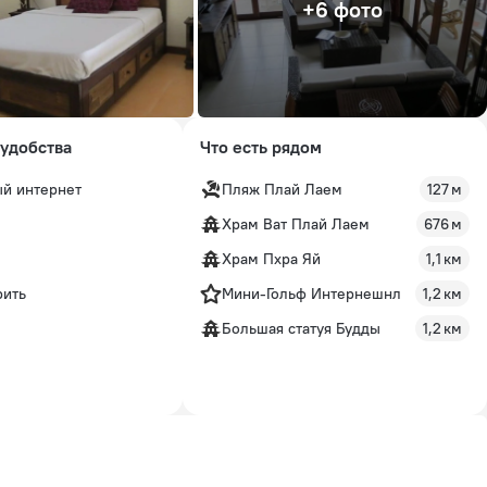
+6 фото
удобства
Что есть рядом
й интернет
Пляж Плай Лаем
127 м
Храм Ват Плай Лаем
676 м
Храм Пхра Яй
1,1 км
рить
Мини-Гольф Интернешнл
1,2 км
Большая статуя Будды
1,2 км