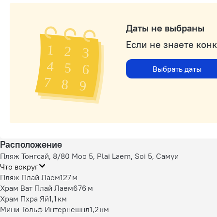
Даты не выбраны
Если не знаете кон
Выбрать даты
Расположение
Пляж Тонгсай, 8/80 Moo 5, Plai Laem, Soi 5, Самуи
Что вокруг
Пляж Плай Лаем
127 м
Храм Ват Плай Лаем
676 м
Храм Пхра Яй
1,1 км
Мини-Гольф Интернешнл
1,2 км