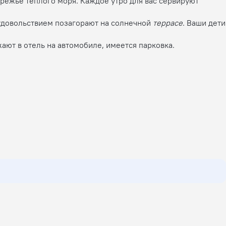
режье теплого моря. Каждое утро для вас сервируют
с удовольствием позагорают на солнечной
террасе
. Ваши дети
ают в отель на автомобиле, имеется парковка.