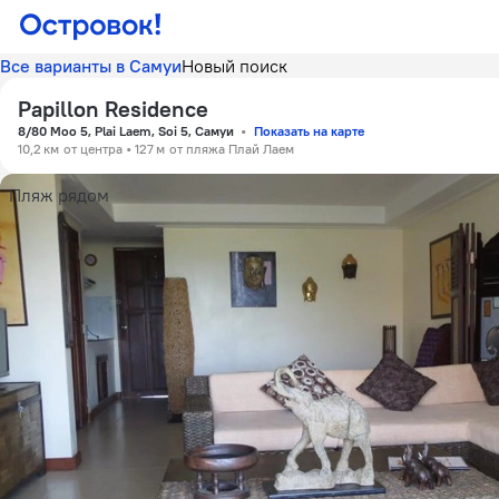
Все варианты в Самуи
Новый поиск
Papillon Residence
8/80 Moo 5, Plai Laem, Soi 5, Самуи
Показать на карте
10,2 км
от центра
127 м
от пляжа Плай Лаем
Пляж рядом