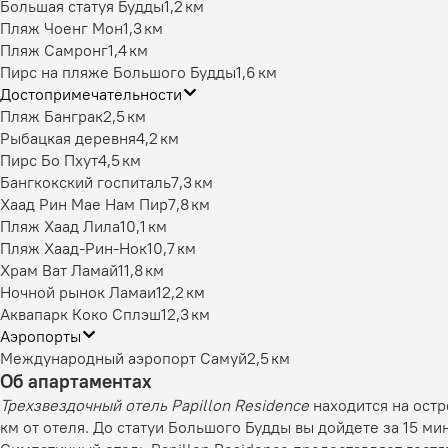
Большая статуя Будды
1,2 км
Пляж Чоенг Мон
1,3 км
Пляж Самронг
1,4 км
Пирс на пляже Большого Будды
1,6 км
Достопримечательности
Пляж Банграк
2,5 км
Рыбацкая деревня
4,2 км
Пирс Бо Пхут
4,5 км
Бангкокский госпиталь
7,3 км
Хаад Рин Мае Нам Пир
7,8 км
Пляж Хаад Лила
10,1 км
Пляж Хаад-Рин-Нок
10,7 км
Храм Ват Ламай
11,8 км
Ночной рынок Ламаи
12,2 км
Аквапарк Коко Сплэш
12,3 км
Аэропорты
Международный аэропорт Самуй
2,5 км
Об апартаментах
Трехзвездочный отель Papillon Residence
находится на остр
км от отеля. До статуи Большого Будды вы дойдете за 15 мин