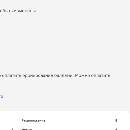
т быть изменены.
ю оплатить бронирование баллами. Можно оплатить
ru
Расположение
8
8
Номер
8