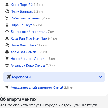
Храм Пхра Яй
2,5 км
Пляж Банграк
3,2 км
Рыбацкая деревня
5,4 км
Пирс Бо Пхут
5,7 км
Бангкокский госпиталь
7 км
Хаад Рин Мае Нам Пир
9,4 км
Пляж Хаад Лила
11,2 км
Храм Ват Ламай
11,3 км
Ночной рынок Ламаи
11,6 км
Аквапарк Коко Сплэш
11,7 км
Аэропорты
Международный аэропорт Самуй
2,6 км
Об апартаментах
Хотите сбежать от суеты города и отдохнуть? Коттедж