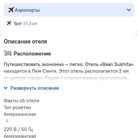
Аэропорты
Трат
37,3 км
Описание отеля
Расположение
Путешествовать экономно — легко. Отель «Baan Sukhita»
находится в Лем Синге. Этот отель располагается 2 км
от центра города. Рядом с отелем можно прогуляться.
Неподалёку: Пляж Лаэм Синг.
Развернуть описание
Факты об отеле
Тип розетки
Американская
220 В / 50 Гц
Американская