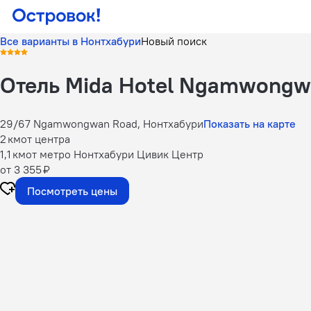
Все варианты в Нонтхабури
Новый поиск
Отель Mida Hotel Ngamwong
29/67 Ngamwongwan Road, Нонтхабури
Показать на карте
2 км
от центра
1,1 км
от метро Нонтхабури Цивик Центр
от 3 355 ₽
Посмотреть цены