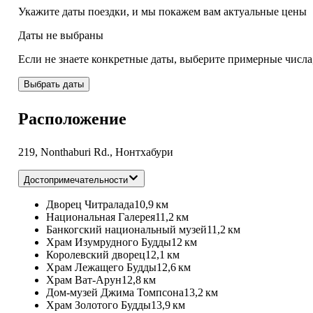
Укажите даты поездки, и мы покажем вам актуальные цены
Даты не выбраны
Если не знаете конкретные даты, выберите примерные числа
Выбрать даты
Расположение
219, Nonthaburi Rd., Нонтхабури
Достопримечательности
Дворец Читралада
10,9 км
Национальная Галерея
11,2 км
Банкогский национальный музей
11,2 км
Храм Изумрудного Будды
12 км
Королевский дворец
12,1 км
Храм Лежащего Будды
12,6 км
Храм Ват-Арун
12,8 км
Дом-музей Джима Томпсона
13,2 км
Храм Золотого Будды
13,9 км