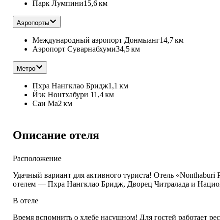
Парк Лумпини
15,6 км
Аэропорты
Международный аэропорт Донмыанг
14,7 км
Аэропорт Суварнабхуми
34,5 км
Метро
Пхра Нангклао Бридж
1,1 км
Йэк Нонтхабури 1
1,4 км
Саи Ма
2 км
Описание отеля
Расположение
Удачный вариант для активного туриста! Отель «Nonthaburi Pa
отелем — Пхра Нангклао Бридж, Дворец Читралада и Национ
В отеле
Время вспомнить о хлебе насущном! Для гостей работает рес