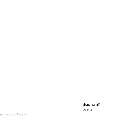
Факты об
отеле
ра города. Рядом с