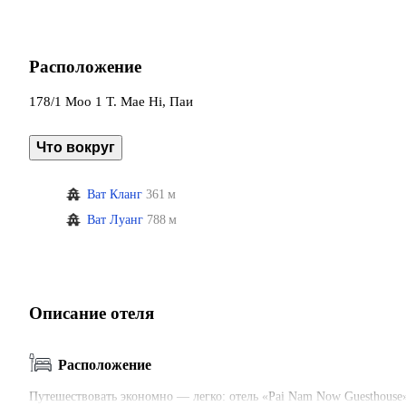
Расположение
178/1 Moo 1 T. Mae Hi, Паи
Что вокруг
Ват Кланг
361 м
Ват Луанг
788 м
Описание отеля
Расположение
Путешествовать экономно — легко: отель «Pai Nam Now Guesthouse» 