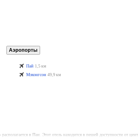
Аэропорты
Пай
1,5 км
Мэхонгсон
49,9 км
располагается в Паи. Этот отель находится в пешей доступности от цент