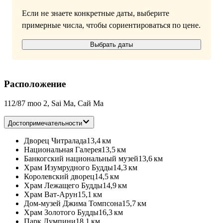
Если не знаете конкретные даты, выберите
примерные числа, чтобы сориентироваться по цене.
Выбрать даты
Расположение
112/87 moo 2, Sai Ma, Сай Ма
Достопримечательности
Дворец Читралада
13,4 км
Национальная Галерея
13,5 км
Банкогский национальный музей
13,6 км
Храм Изумрудного Будды
14,3 км
Королевский дворец
14,5 км
Храм Лежащего Будды
14,9 км
Храм Ват-Арун
15,1 км
Дом-музей Джима Томпсона
15,7 км
Храм Золотого Будды
16,3 км
Парк Лумпини
18,1 км