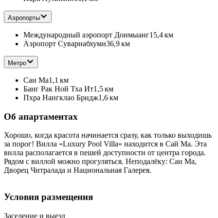
Аэропорты
Международный аэропорт Донмыанг
15,4 км
Аэропорт Суварнабхуми
36,9 км
Метро
Саи Ма
1,1 км
Банг Рак Ной Тха Ит
1,5 км
Пхра Нангклао Бридж
1,6 км
Об апартаментах
Хорошо, когда красота начинается сразу, как только выходишь
за порог! Вилла «Luxury Pool Villa» находится в Сай Ма. Эта
вилла располагается в пешей доступности от центра города.
Рядом с виллой можно прогуляться. Неподалёку: Саи Ма,
Дворец Читралада и Национальная Галерея.
Условия размещения
Заселение и выезд