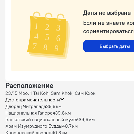
Даты не выбраны
Если не знаете к
сориентироваться
Выбрать даты
Расположение
23/15 Moo. 1 Tai Koh, Sam Khok, Сам Кхок
Достопримечательности
Дворец Читралада
38,8 км
Национальная Галерея
39,8 км
Банкогский национальный музей
39,9 км
Храм Изумрудного Будды
40,7 км
Королевский дворец
40,8 км