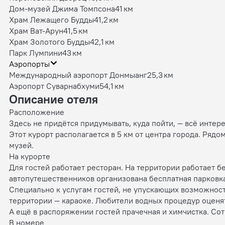
Дом-музей Джима Томпсона
41 км
Храм Лежащего Будды
41,2 км
Храм Ват-Арун
41,5 км
Храм Золотого Будды
42,1 км
Парк Лумпини
43 км
Аэропорты
Международный аэропорт Донмыанг
25,3 км
Аэропорт Суварнабхуми
54,1 км
Описание отеля
Расположение
Здесь не придётся придумывать, куда пойти, — всё интере
Этот курорт располагается в 5 км от центра города. Ряд
музей.
На курорте
Для гостей работает ресторан. На территории работает б
автопутешественников организована бесплатная парковка
Специально к услугам гостей, не упускающих возможност
территории — караоке. Любители водных процедур оценят
А ещё в распоряжении гостей прачечная и химчистка. Со
В номере