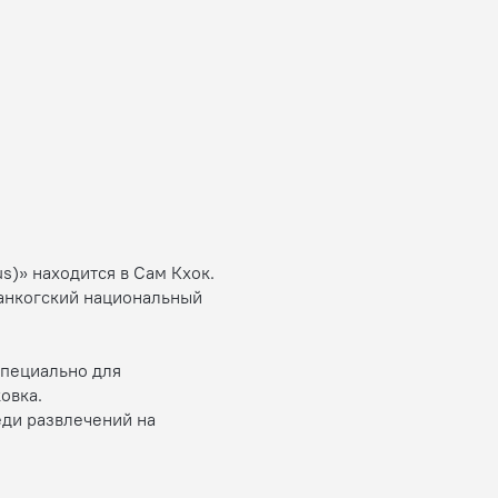
us)» находится в Сам Кхок.
 Банкогский национальный
Специально для
овка.
еди развлечений на