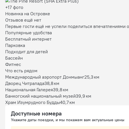
+17 фото
Новинка на Островке
Отзывов ещё нет
Первые гости ещё не успели поделиться впечатлениями 
Популярные удобства
Бесплатный интернет
Парковка
Подходит для детей
Бассейн
Фитнес
Что есть рядом
Международный аэропорт Донмыанг
25,3 км
Дворец Читралада
38,8 км
Национальная Галерея
39,8 км
Банкогский национальный музей
39,9 км
Храм Изумрудного Будды
40,7 км
Доступные номера
Укажите даты поездки, и мы покажем вам актуальные цены