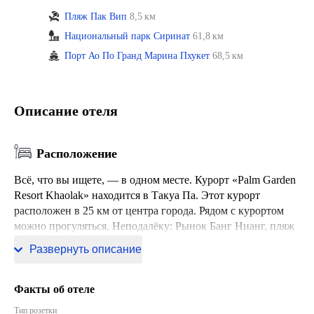
Пляж Пак Вип
8,5 км
Национальный парк Сиринат
61,8 км
Порт Ао По Гранд Марина Пхукет
68,5 км
Описание отеля
Расположение
Всё, что вы ищете, — в одном месте. Курорт «Palm Garden
Resort Khaolak» находится в Такуа Па. Этот курорт
расположен в 25 км от центра города. Рядом с курортом
можно прогуляться. Неподалёку: Рынок Банг Нианг, пляж
Нанг Тонг и пляж Банг Нианг.
Развернуть описание
Факты об отеле
Тип розетки