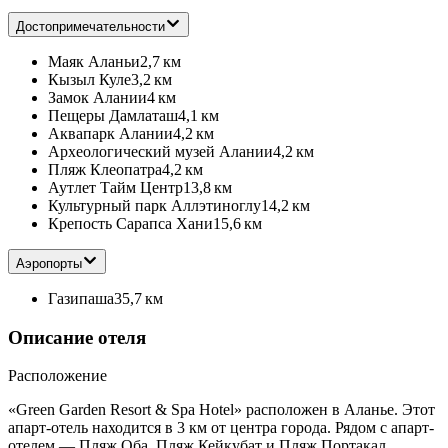
Достопримечательности
Маяк Аланьи
2,7 км
Кызыл Куле
3,2 км
Замок Алании
4 км
Пещеры Дамлаташ
4,1 км
Аквапарк Алании
4,2 км
Археологический музей Алании
4,2 км
Пляж Клеопатра
4,2 км
Аутлет Тайм Центр
13,8 км
Культурный парк Аллэтиноглу
14,2 км
Крепость Сарапса Хани
15,6 км
Аэропорты
Газипаша
35,7 км
Описание отеля
Расположение
«Green Garden Resort & Spa Hotel» расположен в Аланье. Этот
апарт-отель находится в 3 км от центра города. Рядом с апарт-
отелем — Пляж Оба, Пляж Кейкубат и Пляж Портакал.